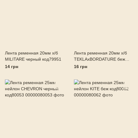
Лента ременная 20мм х/б
Лента ременная 20мм х/б
MILITARE черный код79951
TEKLAхBORDATURE беж
код80030
14 грн
16 грн