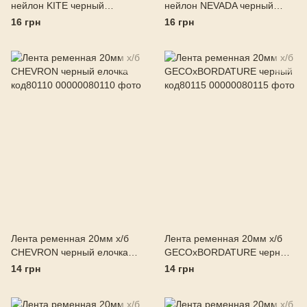
нейлон KITE черный
нейлон NEVADA черный
код80024
код80034
16 грн
16 грн
Лента ременная 20мм х/б
Лента ременная 20мм х/б
CHEVRON черный елочка
GECOхBORDATURE черный
код80110
код80115
14 грн
14 грн