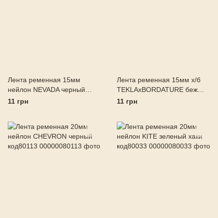
Лента ременная 15мм
Лента ременная 15мм х/б
нейлон NEVADA черный
TEKLAхBORDATURE беж
код80118
код80119
11 грн
11 грн