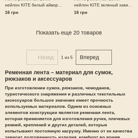
нейлон KITE белый айвори
нейлон KITE зеленый хаки
код80061
код80055
16 грн
16 грн
Показать еще 20 товаров
Назад
Вперед
1
из 5
Ременная лента – материал для сумок,
рюкзаков и аксессуаров
При изготовлении сумок, рюкзаков, чемоданов,
туристического снаряжения и различных текстильных
аксессуаров большое значение имеет прочность
используемых материалов. Одним из основных
элементов конструкции является ременная лента,
которая применяется для изготовления ручек, плечевых
ремней, креплений и других деталей, которые
испытывают постоянную нагрузку. Именно от ее качества
зависит долговечность изделия, комфорт во время