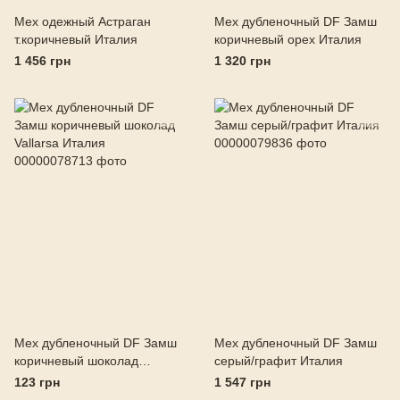
Мех одежный Астраган
Мех дубленочный DF Замш
т.коричневый Италия
коричневый орех Италия
1 456 грн
1 320 грн
Мех дубленочный DF Замш
Мех дубленочный DF Замш
коричневый шоколад
серый/графит Италия
Vallarsa Италия
123 грн
1 547 грн