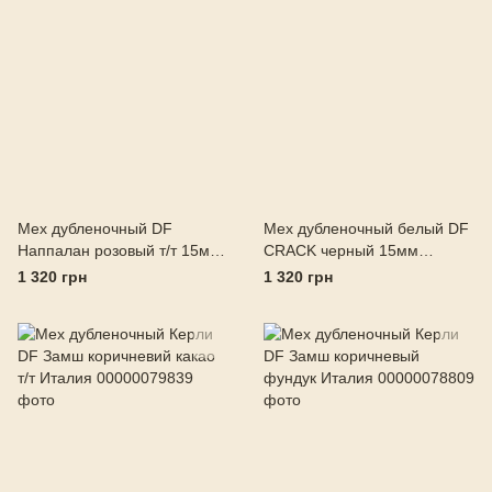
Мех дубленочный DF
Мех дубленочный белый DF
Наппалан розовый т/т 15мм
CRACK черный 15мм
Италия
Италия
1 320 грн
1 320 грн