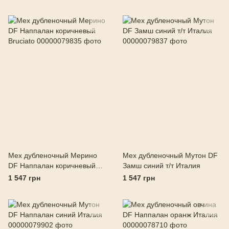
Мех дубленочный Мерино
Мех дубленочный Мутон DF
DF Наппалан коричневый
Замш синий т/т Италия
Bruciato
1 547 грн
1 547 грн