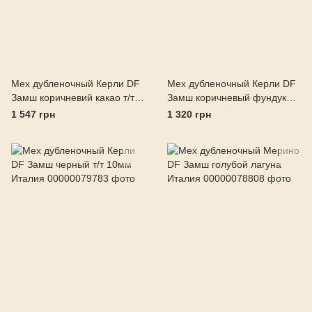
Мех дубленочный Керли DF
Мех дубленочный Керли DF
Замш коричневий какао т/т
Замш коричневый фундук
Италия
Италия
1 547 грн
1 320 грн