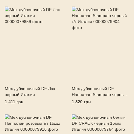
Мех дубленочный DF Лак
Мех дубленочный DF
черный Италия
Наппалан Stampato черный
т/т Италия
1 411 грн
1 320 грн