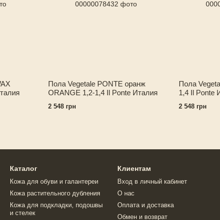
WAX
Пола Vegetale PONTE оранж
Пола Vegeta
Италия
ORANGE 1,2-1,4 Il Ponte Италия
1,4 Il Ponte
2 548 грн
2 548 грн
Каталог
Клиентам
Кожа для обуви и галантереи
Вход в личный кабинет
Кожа растительного дубления
О нас
Кожа для подкладки, подошвы
Оплата и доставка
и стелек
Обмен и возврат