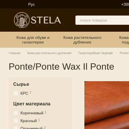
Перейти к основному контенту
Рус
+38
Кожа для обуви и
Кожа растительного
Кожа
галантереи
дубления
под
Главная
Кожа растительного дубления
Галантерейная Vegetale
Ponte/
Ponte/Ponte Wax Il Ponte
Сырье
7
КРС
Цвет материала
1
Коричневый
1
Красный
2
Оранжевый