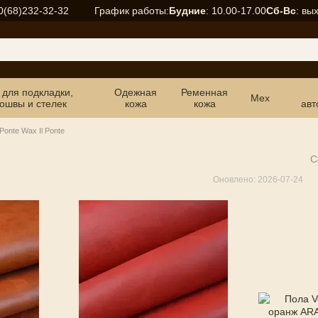
График работы:
Будние
: 10.00-17.00
Сб-Вс
: вы
0(68)232-32-32
 для подкладки,
Одежная
Ременная
Мех
ошвы и стелек
кожа
кожа
авт
Ponte Wax Il Ponte
С
Оновлено: 2026-07-24