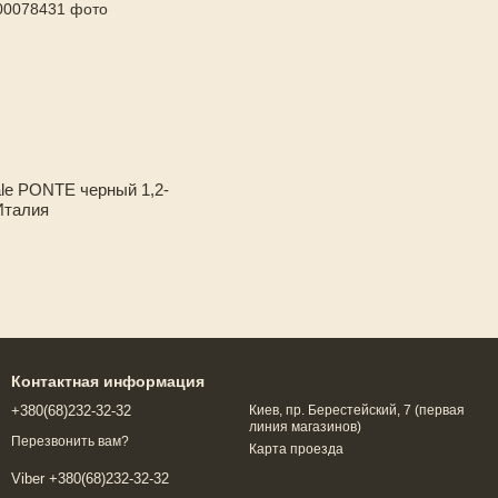
le PONTE черный 1,2-
 Италия
Контактная информация
+380(68)232-32-32
Киев, пр. Берестейский, 7 (первая
линия магазинов)
Перезвонить вам?
Карта проезда
Viber +380(68)232-32-32