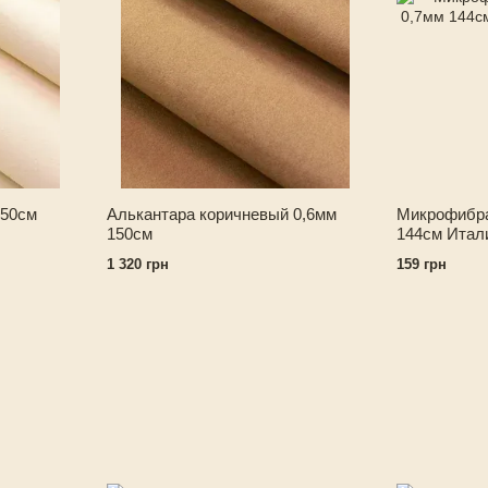
150см
Алькантара коричневый 0,6мм
Микрофибра 
150см
144см Итал
1 320 грн
159 грн