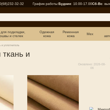
График работы:
Будние
: 10.00-17.00
Сб-Вс
: вы
0(68)232-32-32
 для подкладки,
Одежная
Ременная
Мех
ошвы и стелек
кожа
кожа
авт
 и уплотнитель
 ткань и
Оновлено: 2026-08-
06