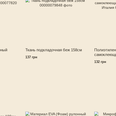
рный
Ткань подкладочная беж 158см
Полиэтилен
самоклеющ
137 грн
150см Итал
132 грн