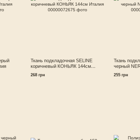
ерый
Ткань подкладочная SELINE
Ткань подк
лия
коричневый КОНЬЯК 144см
черный NER
Италия
268 грн
255 грн