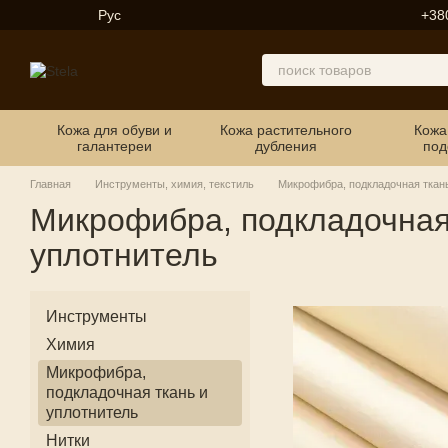
Перейти к основному контенту
Рус
+38
Кожа для обуви и
Кожа растительного
Кожа
галантереи
дубления
под
Главная
Инструменты, химия, текстиль
Микрофибра, подкладочная ткань
Микрофибра, подкладочная
уплотнитель
Инструменты
Химия
Микрофибра,
подкладочная ткань и
уплотнитель
Нитки