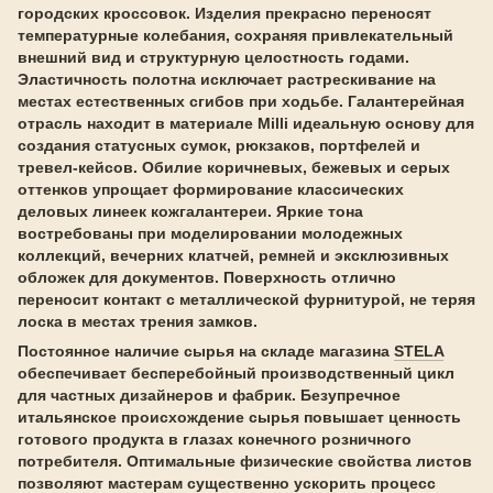
городских кроссовок. Изделия прекрасно переносят
температурные колебания, сохраняя привлекательный
внешний вид и структурную целостность годами.
Эластичность полотна исключает растрескивание на
местах естественных сгибов при ходьбе. Галантерейная
отрасль находит в материале Milli идеальную основу для
создания статусных сумок, рюкзаков, портфелей и
тревел-кейсов. Обилие коричневых, бежевых и серых
оттенков упрощает формирование классических
деловых линеек кожгалантереи. Яркие тона
востребованы при моделировании молодежных
коллекций, вечерних клатчей, ремней и эксклюзивных
обложек для документов. Поверхность отлично
переносит контакт с металлической фурнитурой, не теряя
лоска в местах трения замков.
Постоянное наличие сырья на складе магазина
STELA
обеспечивает бесперебойный производственный цикл
для частных дизайнеров и фабрик. Безупречное
итальянское происхождение сырья повышает ценность
готового продукта в глазах конечного розничного
потребителя. Оптимальные физические свойства листов
позволяют мастерам существенно ускорить процесс