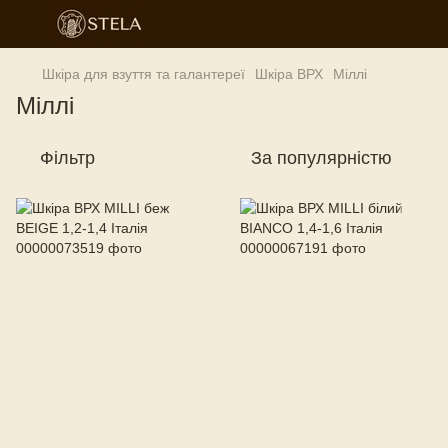
Шкіра для взуття та галантереї
Шкіра ВРХ
Міллі
Міллі
Фільтр
За популярністю