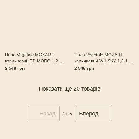
Пола Vegetale MOZART
Пола Vegetale MOZART
коричневий TD.MORO 1,2-
коричневий WHISKY 1,2-1,4
1,4 Італія
Італія
2 548 грн
2 548 грн
Показати ще 20 товарів
Назад
Вперед
1
з 5