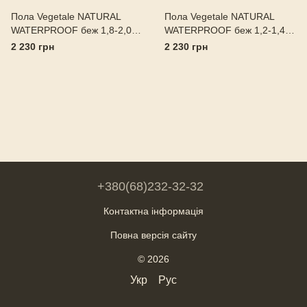
Пола Vegetale NATURAL
Пола Vegetale NATURAL
WATERPROOF беж 1,8-2,0 Il
WATERPROOF беж 1,2-1,4 Il
Ponte Італія
Ponte Італія
2 230 грн
2 230 грн
+380(68)232-32-32
Контактна інформація
Повна версія сайту
© 2026
Укр
Рус