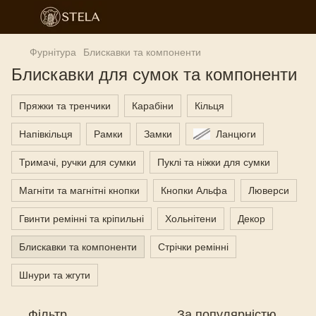
Фурнітура
Блискавки та компоненти
Блискавки для сумок та компоненти
Пряжки та тренчики
Карабіни
Кільця
Напівкільця
Рамки
Замки
Ланцюги
Тримачі, ручки для сумки
Пуклі та ніжки для сумки
Магніти та магнітні кнопки
Кнопки Альфа
Люверси
Гвинти ремінні та кріпильні
Хольнітени
Декор
Блискавки та компоненти
Стрічки ремінні
Шнури та жгути
Фільтр
За популярністю