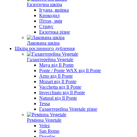
Екзотична шкіра
Ігуана, ящірка
Крокодил
Пітон, змія
Страус
Екзотика різне
Лакована шкіра
Шкіра рослинного дублення
Галантерейна Vegetale
Maya від Il Ponte
Ponte / Ponte WAX від Il Ponte
Arno від Il Ponte
Mozart від Il Ponte
Vacchetta від Il Ponte
Invecchiato від Il Ponte
Natural від Il Ponte
Tessa
Галантерейна Vegetale різне
Ремінна Vegetale
Velez
San Remo
Douglas