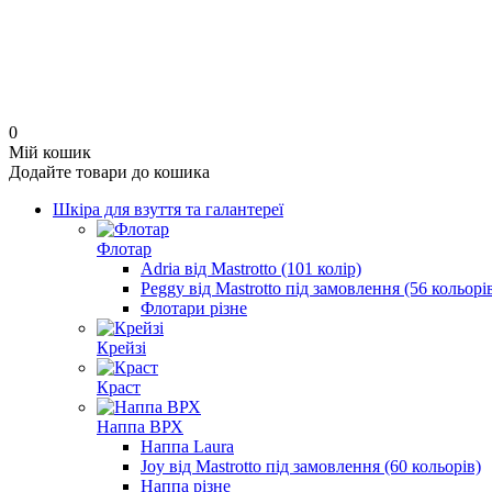
0
Мій кошик
Додайте товари до кошика
Шкіра для взуття та галантереї
Флотар
Adria від Mastrotto (101 колір)
Peggy від Mastrotto під замовлення (56 кольорі
Флотари різне
Крейзі
Краст
Наппа ВРХ
Наппа Laura
Joy від Mastrotto під замовлення (60 кольорів)
Наппа різне