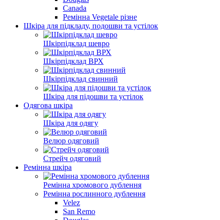
Canada
Ремінна Vegetale різне
Шкіра для підкладу, подошви та устілок
Шкірпідклад шевро
Шкірпідклад ВРХ
Шкірпідклад свинний
Шкіра для підошви та устілок
Одягова шкіра
Шкіра для одягу
Велюр одяговий
Стрейч одяговий
Ремінна шкіра
Ремінна хромового дублення
Ремінна рослинного дублення
Velez
San Remo