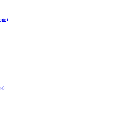
рів)
ри)