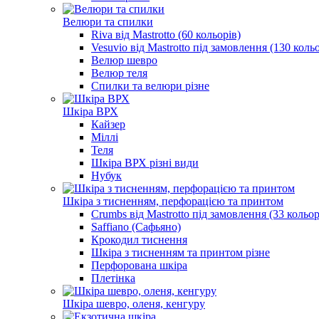
Велюри та спилки
Riva від Mastrotto (60 кольорів)
Vesuvio від Mastrotto під замовлення (130 кольо
Велюр шевро
Велюр теля
Спилки та велюри різне
Шкіра ВРХ
Кайзер
Міллі
Теля
Шкіра ВРХ різні види
Нубук
Шкіра з тисненням, перфорацією та принтом
Crumbs від Mastrotto під замовлення (33 кольо
Saffiano (Сафьяно)
Крокодил тиснення
Шкіра з тисненням та принтом різне
Перфорована шкіра
Плетінка
Шкіра шевро, оленя, кенгуру