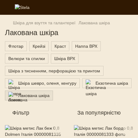
Шкіра для взуття та галантереї
Лакована шкіра
Лакована шкіра
Флотар
Крейзі
Краст
Наппа ВРХ
Велюри та спилки
Шкіра ВРХ
Шкіра з тисненням, перфорацією та принтом
Шкіра шевро, оленя, кенгуру
Екзотична шкіра
Лакована шкіра
Фільтр
За популярністю