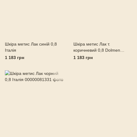
Шкіра метис Лак синій 0,8
Шкіра метис Лак т.
Італія
коричневий 0,8 Dolmen
Італія
1 183 грн
1 183 грн