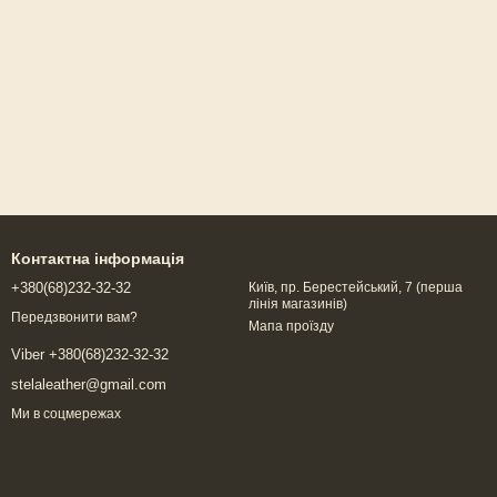
Контактна інформація
+380(68)232-32-32
Київ, пр. Берестейський, 7 (перша
лінія магазинів)
Передзвонити вам?
Мапа проїзду
Viber +380(68)232-32-32
stelaleather@gmail.com
Ми в соцмережах