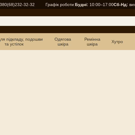
Графік роботи:
Будні:
10:00–17:00
Сб-Нд:
вих
380(68)232-32-32
для підкладу, подошви
Одягова
Ремінна
Хутро
та устілок
шкіра
шкіра