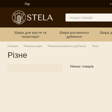
Перейти до основного контенту
Укр
+
Шкіра для взуття та
Шкіра рослинного
Шкіра 
галантереї
дублення
Головна
Ремінна шкіра
Ремінна рослинного дублення
Різне
Різне
Немає товарів