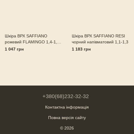
Шкіра ВРХ SAFFIANO
Шкіра ВРХ SAFFIANO RESI
рожевий FLAMINGO 1,4-1,6
чорний напівматовий 1,1-1,3
Італія
1 047 грн
1 183 грн
+380(68)232-32-32
Контактна інформація
Повна версія сайту
© 2026