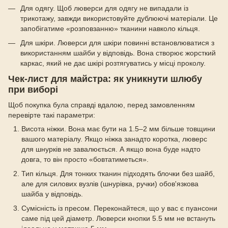
Для одягу. Щоб люверси для одягу не випадали із
трикотажу, завжди використовуйте дублюючі матеріали. Це
запобігатиме «розповзанню» тканини навколо кільця.
Для шкіри. Люверси для шкіри повинні встановлюватися з
використанням шайби у відповідь. Вона створює жорсткий
каркас, який не дає шкірі розтягуватись у місці проколу.
Чек-лист для майстра: як уникнути шлюбу
при виборі
Щоб покупка була справді вдалою, перед замовленням
перевірте такі параметри:
Висота ніжки. Вона має бути на 1.5–2 мм більше товщини
вашого матеріалу. Якщо ніжка занадто коротка, люверс
для шнурків не завалюється. А якщо вона буде надто
довга, то він просто «бовтатиметься».
Тип кільця. Для тонких тканин підходять блочки без шайб,
але для силових вузлів (шнурівка, ручки) обов'язкова
шайба у відповідь.
Сумісність із пресом. Переконайтеся, що у вас є пуансони
саме під цей діаметр. Люверси кнопки 5.5 мм не встануть