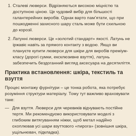
Сталеві люверси. Відрізняються високою міцністю та
доступною ціною. Це чудовий вибір для більшості
галантерейних виробів. Однак варто пам'ятати, що при
пошкодженні захисного шару сталь може бути схильною
до корозії.
Латунні люверси. Це «золотий стандарт» якості. Латунь не
іржавіє навіть за прямого контакту з водою. Якщо ви
плануєте купити люверси для шкіри для виробів преміум-
класу (дорогі сумки, ексклюзивне взуття), латунь
забезпечить бездоганний вигляд аксесуара на десятиліття.
Практика встановлення: шкіра, текстиль та
взуття
Процес монтажу фурнітури – це тонка робота, яка потребує
розуміння структури матеріалу. Тому тут важливо враховувати
таке:
Для взуття. Люверси для черевиків відчувають постійне
тертя. Ми рекомендуємо використовувати моделі з
глибоким витягуванням ніжки, щоб метал надійно
охоплював усі шари взуттєвого «пирога» (зовнішня шкіра,
ущільнювач, підкладка).