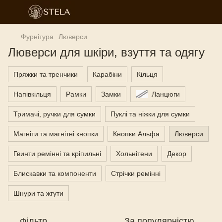
Фурнітура
Люверси
Люверси для шкіри, взуття та одягу
Пряжки та тренчики
Карабіни
Кільця
Напівкільця
Рамки
Замки
Ланцюги
Тримачі, ручки для сумки
Пуклі та ніжки для сумки
Магніти та магнітні кнопки
Кнопки Альфа
Люверси
Гвинти ремінні та кріпильні
Хольнітени
Декор
Блискавки та компоненти
Стрічки ремінні
Шнури та жгути
Фільтр
За популярністю