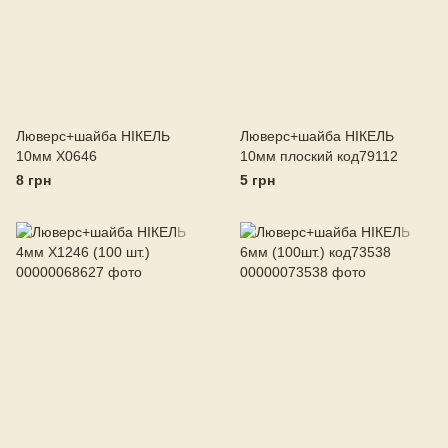
Люверс+шайба НІКЕЛЬ
Люверс+шайба НІКЕЛЬ
10мм X0646
10мм плоский код79112
8 грн
5 грн