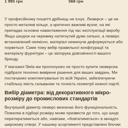
1 985 грн
568 грн
У професійному пошитті дрібниць не існує. Люверси – це не
просто металеві кільця, а критично важливі вузли, на які
припадає основне навантаження під час експлуатації виробу.
Якщо шнурок на черевику натягнутий дуже сильно, а люверс
встановлений неякісно, ​​матеріал неминуче деформується або
порветься. Саме тому вибір правильної конфігурації та
матеріалу фурнітури – це запорука довговічності вашого
бренду.
У магазині Stela ми пропонуємо не просто купити люверсиа
підібрати технічно вивірене рішення для ваших завдань. Ми
постачаємо комплектувальні по всій Україні, забезпечуючи
стабільну якість гальваніки та точність геометрії кожної партії.
Вибір діаметра: від декоративного мікро-
розміру до промислових стандартів
Внутрішній діаметр люверс визначає його функціональність.
Помилка в підборі розміру може призвести до того, що шнур
перетиратиметься або, навпаки, «бовтатиметься» в занадто
широкому отворі. У нашому асортименті представлені блочки