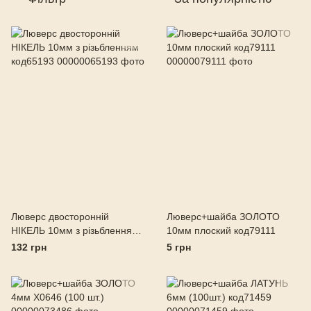
Люверс двосторонній
Люверс+шайба ЗОЛОТО
НІКЕЛЬ 10мм з різьбленням
10мм плоский код79111
код65193
132 грн
5 грн