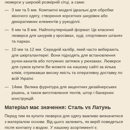
люверси у широкій розмірній сітці, а саме:
3 мм та 5 мм. Компактні моделі ідеальні для обробки
жіночого одягу, створення корсетних шнурівок або
декоративних елементів у рукоділлі.
6 мм та 8 мм. Найпопулярніший формат. Це класичні
люверси для шнурків у кросівках, худі, спортивних штанях
та парках.
10 мм та 12 мм. Середній калібр, який часто вибирають
для шкіргалантереї. Вони підходять для встановлення
ручок-канатів або потужних затяжок у рюкзаках. Люверси
для сумок купити Ви можете на нашому сайті за кілька
кліків, отримавши високу якість та оперативну доставку по
всій Україні.
14мм. Велика фурнітура для акцентних дизайнерських
рішень, а також виготовлення тентів, штор і банерних
конструкцій.
Матеріал має значення: Сталь vs Латунь
Перед тим як купити люверси для одягу важливо визначитися
з матеріалом основи. Від цього залежить, як виріб поведеться
після контакту з водою. У нашому асортименті є: