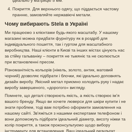
ідеально у матрицю 5 мм.
Покриття. Для верхнього одягу, що піддається частому
пранню, замовляйте нержавіючі метали.
Чому вибирають Stela в Україні
Ми працюємо з клієнтами будь-якого масштабу. У нашому
магазині можна придбати фурнітуру як в роздріб для
індивідуального пошиття, так і гуртом для масштабного
виробництва. Наші клієнти в Києві та інших містах цінують нас
за стійку гальваніку – покриття не тьмяніє та не сколюється
при встановленні пресом.
Різноманітність кольорів (нікель, золото, антик, матовий
чорний) дозволяє підібрати і блочки, які ідеально доповнять
дизайн виробу. Якісний метал приємно холодить руку і надає
виробу завершеного, «дорогого» вигляду.
Помнете, що деталі створюють якість, а якість створює ім'я
вашого бренду. Якщо ви хочете люверси для шкіри купити і не
знати проблем, тоді вам потрібно оформити замовлення на
нашому сайті. Зв'яжіться з нашими експертами телефоном і
вони допоможуть підібрати ідеальний діаметр, висоту ніжки та
колір покриття, а також проконсультуємо щодо вибору
інструменту для встановлення. Ваш ідеальний результат