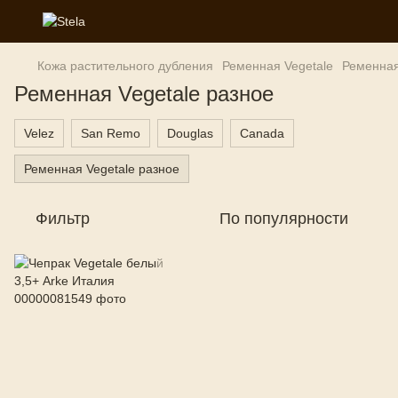
Кожа растительного дубления
Ременная Vegetale
Ременная
Ременная Vegetale разное
Velez
San Remo
Douglas
Canada
Ременная Vegetale разное
Фильтр
По популярности