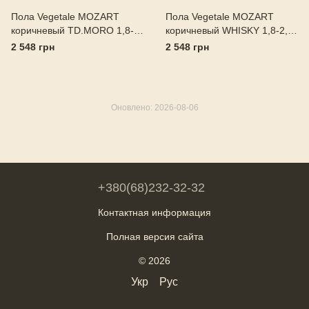
Пола Vegetale MOZART
Пола Vegetale MOZART
коричневый TD.MORO 1,8-
коричневый WHISKY 1,8-2,0
2,0 Италия
Италия
2 548 грн
2 548 грн
Оновлено: 2026-08-06
+380(68)232-32-32
Контактная информация
Полная версия сайта
© 2026
Укр
Рус