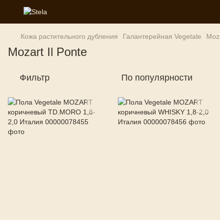
Кожа растительного дубления
Галантерейная Vegetale
Moza
Mozart Il Ponte
Фильтр
По популярности