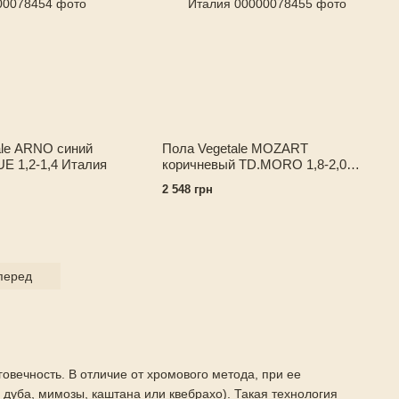
ale ARNO синий
Пола Vegetale MOZART
 1,2-1,4 Италия
коричневый TD.MORO 1,8-2,0
Италия
2 548 грн
перед
говечность. В отличие от хромового метода, при ее
дуба, мимозы, каштана или квебрахо). Такая технология