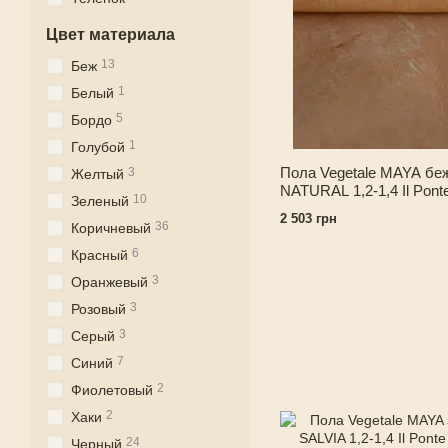
Цвет материала
13
Беж
1
Белый
5
Бордо
1
Голубой
Пола Vegetale MAYA бе
3
Желтый
NATURAL 1,2-1,4 Il Pont
10
Зеленый
2 503 грн
36
Коричневый
6
Красный
3
Оранжевый
3
Розовый
3
Серый
7
Синий
2
Фиолетовый
2
Хаки
24
Черный