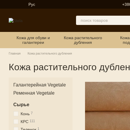
Перейти к основному контенту
Рус
+38
Кожа для обуви и
Кожа растительного
Кожа
галантереи
дубления
под
Главная
Кожа растительного дубления
Кожа растительного дубле
Галантерейная Vegetale
Ременная Vegetale
Сырье
7
Конь
111
КРС
1
Теленок