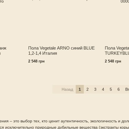
анж
Пола Vegetale ARNO синий BLUE
Пола Veget
я
1,2-1,4 Италия
TURKEYBLUE
2 548 грн
2 548 грн
Назад
1
2
3
4
5
6
В
ния – это выбор тех, кто ценит аутентичность, экологичность и дол
я исключительно природные дубильные вещества (экстракты коры 