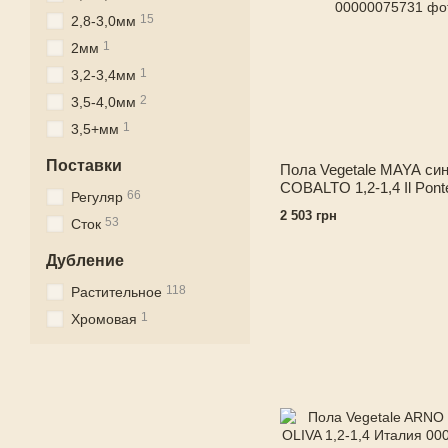
15
2,8-3,0мм
1
2мм
1
3,2-3,4мм
2
3,5-4,0мм
1
3,5+мм
Поставки
Пола Vegetale MAYA си
COBALTO 1,2-1,4 Il Pon
66
Регуляр
2 503 грн
53
Сток
Дубление
118
Растительное
1
Хромовая