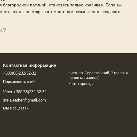
 благородной патиной, становясь только красивее. Если вы
имент, так как он открывает мастерам возможность создавать
е?
ь и способность «запоминать» форму. Это единственный вид
риал позволяет мастеру создавать детальные оттиски,
датливой, как воск, а после высыхания надежно фиксирует
Контактная информация
+380(68)232-32-32
Киев, пр. Берестейский, 7 (первая
линия магазинов)
 особой эстетики. Среди его ключевых преимуществ можно
Перезвонить вам?
Карта проезда
Viber +380(68)232-32-32
и и безопасными).
stelaleather@gmail.com
 благодаря чему каждое изделие становится эксклюзивным).
Мы в соцсетях
востью к механическим нагрузкам).
воски, позволяя добиваться глубоких и естественных