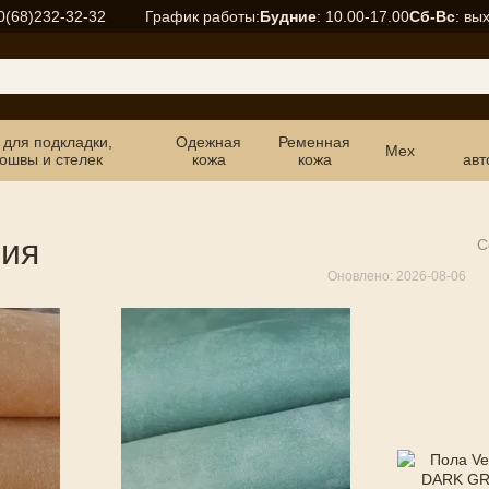
График работы:
Будние
: 10.00-17.00
Сб-Вс
: вы
0(68)232-32-32
 для подкладки,
Одежная
Ременная
Мех
ошвы и стелек
кожа
кожа
авт
ния
С
Оновлено: 2026-08-06