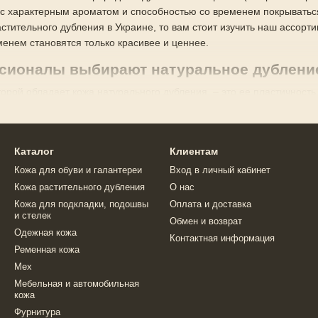
 с характерным ароматом и способностью со временем покрываться
астительного дубления в Украине, то вам стоит изучить наш ассорт
менем становятся только красивее и ценнее.
сионалы выбирают натуральное дублени
торой обладает кожа натурального дубления – это ее пластичност
подходит для художественной обработки, так как именно этот мате
айшую гравировку. При правильном увлажнении она становится по
Каталог
Клиентам
мущества материала:
Кожа для обуви и галантереи
Вход в личный кабинет
ения ценится мастерами за сочетание натуральности, прочности и
Кожа растительного дубления
О нас
Кожа для подкладки, подошвы
Оплата и доставка
и стелек
Обмен и возврат
та (отсутствие тяжелых металлов делает изделия гипоаллергенным
Одежная кожа
Контактная информация
(поверхность темнеет и приобретает благородный блеск (патину),
Ременная кожа
Мех
ожа КРС растительного дубления отличается прочностью и устойчи
Мебельная и автомобильная
ания (материал отлично впитывает анилиновые красители, масла и 
кожа
Фурнитура