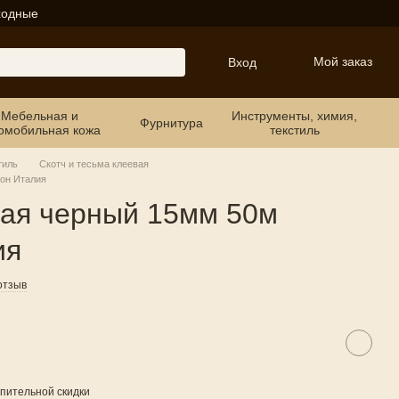
ходные
Мой заказ
Вход
Мебельная и
Инструменты, химия,
Фурнитура
омобильная кожа
текстиль
тиль
Скотч и тесьма клеевая
он Италия
вая черный 15мм 50м
ия
отзыв
пительной скидки