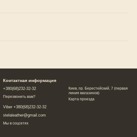
Контактная информация
+380(68)232-32-32
Киев, пр. Берестейский, 7 (первая
линия магазинов)
Перезвонить вам?
Карта проезда
Viber +380(68)232-32-32
stelaleather@gmail.com
Мы в соцсетях