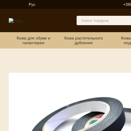
Перейти к основному контенту
Рус
+38
Кожа для обуви и
Кожа растительного
Кожа
галантереи
дубления
под