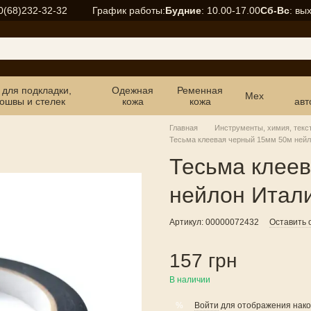
График работы:
Будние
: 10.00-17.00
Сб-Вс
: вы
0(68)232-32-32
 для подкладки,
Одежная
Ременная
Мех
ошвы и стелек
кожа
кожа
авт
Главная
Инструменты, химия, текс
Тесьма клеевая черный 15мм 50м нейл
Тесьма клее
нейлон Итал
Артикул: 00000072432
Оставить 
157 грн
В наличии
Войти
для отображения нако
%