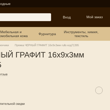
ходные
Мой заказ
Вход
Мебельная и
Инструменты, химия,
Фурнитура
омобильная кожа
текстиль
ренчики
Пряжка ЧЕРНЫЙ ГРАФИТ 16х9х3мм rullo код71395
НЫЙ ГРАФИТ 16х9х3мм
5
отзыв
пительной скидки