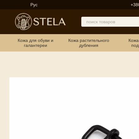
Перейти к основному контенту
Рус
+38
Кожа для обуви и
Кожа растительного
Кожа
галантереи
дубления
под