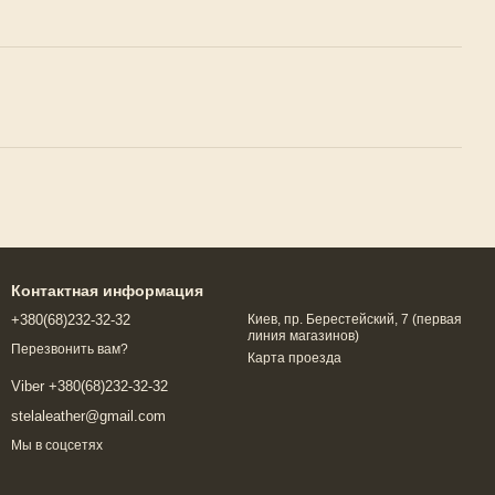
Контактная информация
+380(68)232-32-32
Киев, пр. Берестейский, 7 (первая
линия магазинов)
Перезвонить вам?
Карта проезда
Viber +380(68)232-32-32
stelaleather@gmail.com
Мы в соцсетях