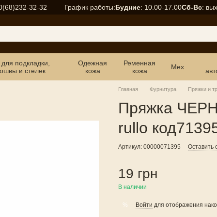
График работы:
Будние
: 10.00-17.00
Сб-Вс
: вы
0(68)232-32-32
 для подкладки,
Одежная
Ременная
Мех
ошвы и стелек
кожа
кожа
авт
Главная
Фурнитура
Пряжки и т
Пряжка ЧЕР
rullo код7139
Артикул: 00000071395
Оставить 
19 грн
В наличии
Войти
для отображения нако
%