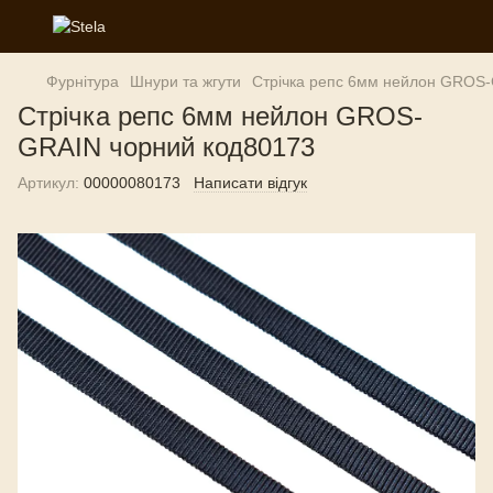
Фурнітура
Шнури та жгути
Стрічка репс 6мм нейлон GROS
Стрічка репс 6мм нейлон GROS-
GRAIN чорний код80173
Артикул:
00000080173
Написати відгук