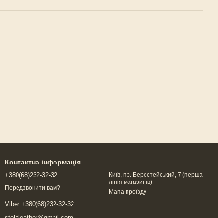
Контактна інформація
+380(68)232-32-32
Київ, пр. Берестейський, 7 (перша
лінія магазинів)
Передзвонити вам?
Мапа проїзду
Viber +380(68)232-32-32
stelaleather@gmail.com