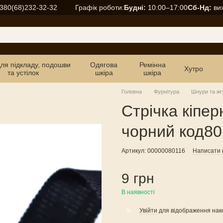
Графік роботи:
Будні:
10:00–17:00
Сб-Нд:
вих
380(68)232-32-32
для підкладу, подошви
Одягова
Ремінна
Хутро
та устілок
шкіра
шкіра
Головна
Фурнітура
Шнури та жг
Стрічка кіпе
чорний код80
Артикул: 00000080116
Написати в
9 грн
В наявності
Увійти
для відображення нак
%