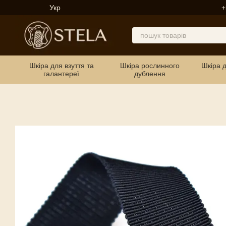
Перейти до основного контенту
Укр
+
Шкіра для взуття та
Шкіра рослинного
Шкіра 
галантереї
дублення