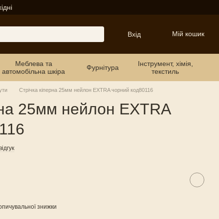
ідні
Мій кошик
Вхід
Меблева та
Інструмент, хімія,
Фурнітура
автомобільна шкіра
текстиль
ути
Стрічка кіперна 25мм нейлон EXTRA чорний код80116
рна 25мм нейлон EXTRA
116
ідгук
опичувальної знижки