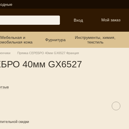
ходные
Мой заказ
Вход
Мебельная и
Инструменты, химия,
Фурнитура
омобильная кожа
текстиль
ренчики
Пряжка СЕРЕБРО 40мм GX6527 Франция
ЕБРО 40мм GX6527
отзыв
пительной скидки