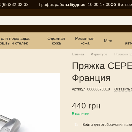
График работы:
Будние
: 10.00-17.00
Сб-Вс
: вы
0(68)232-32-32
 для подкладки,
Одежная
Ременная
Мех
ошвы и стелек
кожа
кожа
авт
Главная
Фурнитура
Пряжки и т
Пряжка СЕР
Франция
Артикул: 00000073318
Оставить 
440 грн
В наличии
Войти
для отображения нако
%