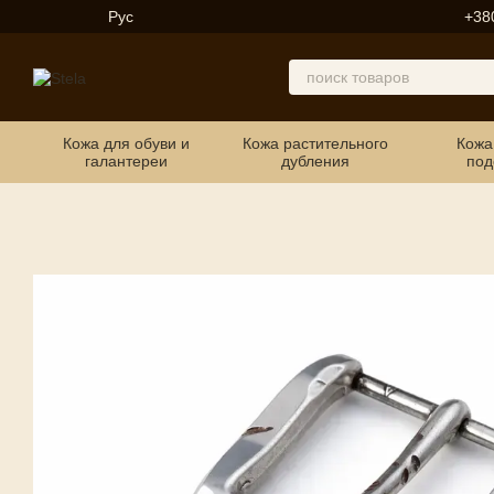
Перейти к основному контенту
Рус
+38
Кожа для обуви и
Кожа растительного
Кожа
галантереи
дубления
под