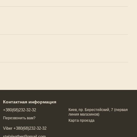
Контактная информация
+380(68)232-32-32
Киев, пр. Берестейский, 7 (первая
линия магазинов)
Перезвонить вам?
Карта проезда
Viber +380(68)232-32-32
stelaleather@gmail.com