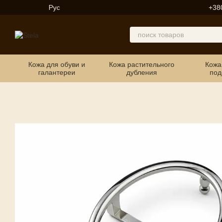
Перейти к основному контенту
Рус
+38
Кожа для обуви и
Кожа растительного
Кожа
галантереи
дубления
под