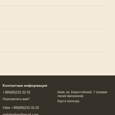
Контактная информация
+380(68)232-32-32
Киев, пр. Берестейский, 7 (первая
линия магазинов)
Перезвонить вам?
Карта проезда
Viber +380(68)232-32-32
stelaleather@gmail.com