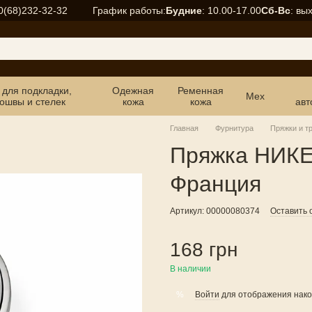
График работы:
Будние
: 10.00-17.00
Сб-Вс
: вы
0(68)232-32-32
 для подкладки,
Одежная
Ременная
Мех
ошвы и стелек
кожа
кожа
авт
Главная
Фурнитура
Пряжки и т
Пряжка НИК
Франция
Артикул: 00000080374
Оставить 
168 грн
В наличии
Войти
для отображения нако
%