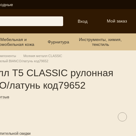
ходные
Мой заказ
Вход
Мебельная и
Инструменты, химия,
Фурнитура
омобильная кожа
текстиль
омпоненты
Молния металл CLASSIC
белый BIANCO/латунь код79652
лл T5 CLASSIC рулонная
O/латунь код79652
отзыв
пительной скидки