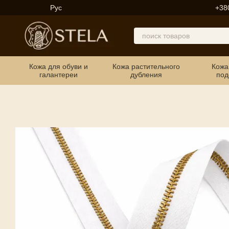
Перейти к основному контенту
Рус
+38
Кожа для обуви и
Кожа растительного
Кожа
галантереи
дубления
под