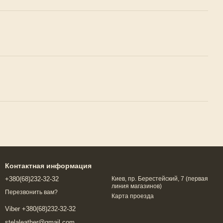
Контактная информация
+380(68)232-32-32
Киев, пр. Берестейский, 7 (первая
линия магазинов)
Перезвонить вам?
Карта проезда
Viber +380(68)232-32-32
stelaleather@gmail.com