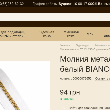
График работы:
Будние
: 10.00-17.00
Сб-Вс
: вы
0(68)232-32-32
 для подкладки,
Одежная
Ременная
Мех
ошвы и стелек
кожа
кожа
авт
Главная
Фурнитура
Молнии и к
Молния металл T5 CLASSIC рулонная 
Молния мета
белый BIANC
Артикул: 00000079652
Оставить 
94 грн
В наличии
Войти
для отображения нако
%