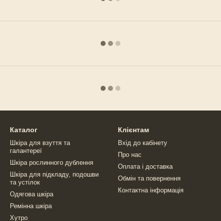
Каталог
Клієнтам
Шкіра для взуття та
Вхід до кабінету
галантереї
Про нас
Шкіра рослинного дублення
Оплата і доставка
Шкіра для підкладу, подошви
Обмін та повернення
та устілок
Контактна інформація
Одягова шкіра
Ремінна шкіра
Хутро