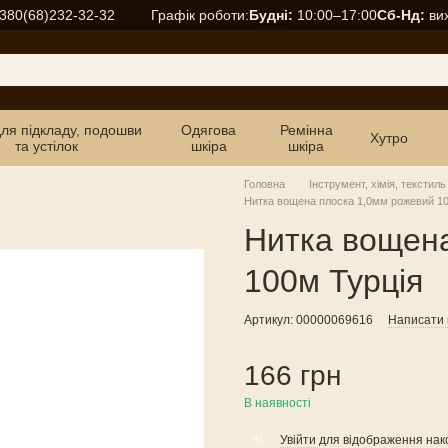
Графік роботи:
Будні:
10:00–17:00
Сб-Нд:
вих
380(68)232-32-32
для підкладу, подошви
Одягова
Ремінна
Хутро
та устілок
шкіра
шкіра
Головна
Інструмент, хімія, текстиль
Нитка вощена плоска 1,0мм рожевий 10
Нитка вощена
100м Турція
Артикул: 00000069616
Написати в
166 грн
В наявності
Увійти
для відображення нак
%