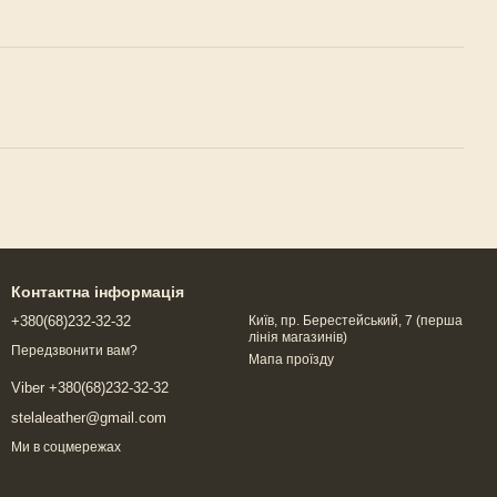
Контактна інформація
+380(68)232-32-32
Київ, пр. Берестейський, 7 (перша
лінія магазинів)
Передзвонити вам?
Мапа проїзду
Viber +380(68)232-32-32
stelaleather@gmail.com
Ми в соцмережах