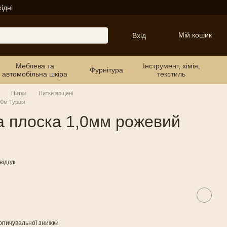
ідні
Мій кошик
Вхід
Меблева та
Інструмент, хімія,
Фурнітура
автомобільна шкіра
текстиль
Нитки
Нитки вощені
0м Турція
 плоска 1,0мм рожевий
ідгук
опичувальної знижки