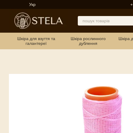
Перейти до основного контенту
Укр
+
Шкіра для взуття та
Шкіра рослинного
Шкіра 
галантереї
дублення