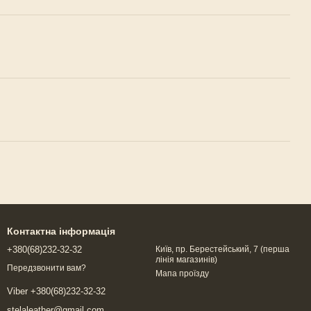
Контактна інформація
+380(68)232-32-32
Київ, пр. Берестейський, 7 (перша
лінія магазинів)
Передзвонити вам?
Мапа проїзду
Viber +380(68)232-32-32
stelaleather@gmail.com