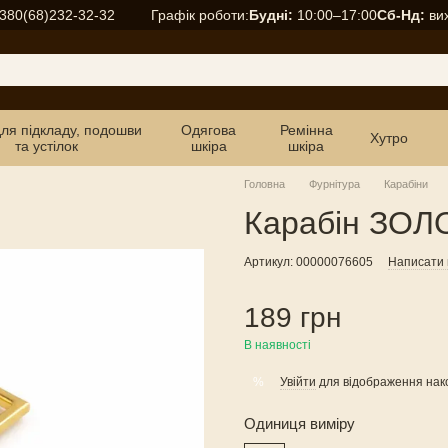
Графік роботи:
Будні:
10:00–17:00
Сб-Нд:
вих
380(68)232-32-32
для підкладу, подошви
Одягова
Ремінна
Хутро
та устілок
шкіра
шкіра
Головна
Фурнітура
Карабіни
Карабін ЗОЛ
Артикул: 00000076605
Написати в
189 грн
В наявності
Увійти
для відображення нак
%
Одиниця виміру