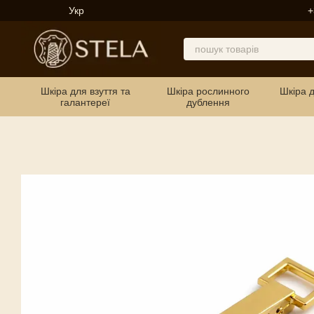
Перейти до основного контенту
Укр
+
Шкіра для взуття та
Шкіра рослинного
Шкіра 
галантереї
дублення