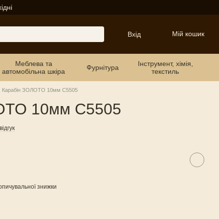
ідні
Мій кошик
Вхід
Меблева та
Інструмент, хімія,
Фурнітура
автомобільна шкіра
текстиль
Карабін ЗОЛОТО 10мм C5505
ОТО 10мм C5505
ідгук
опичувальної знижки