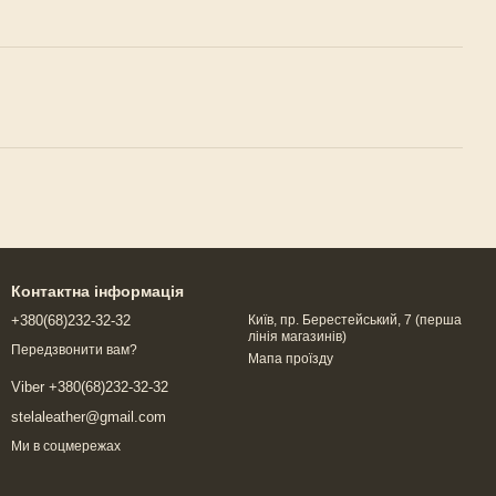
Контактна інформація
+380(68)232-32-32
Київ, пр. Берестейський, 7 (перша
лінія магазинів)
Передзвонити вам?
Мапа проїзду
Viber +380(68)232-32-32
stelaleather@gmail.com
Ми в соцмережах