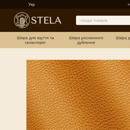
Перейти до основного контенту
Укр
+
Шкіра для взуття та
Шкіра рослинного
Шкіра 
галантереї
дублення