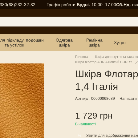
Графік роботи:
Будні:
10:00–17:00
Сб-Нд:
вих
380(68)232-32-32
для підкладу, подошви
Одягова
Ремінна
Хутро
та устілок
шкіра
шкіра
Головна
Шкіра для взуття та галант
Шкіра Флотар ADRIA жовтий CURRY 1,2-1
Шкіра Флотар
1,4 Італія
Артикул: 00000068689
Написати в
1 729 грн
В наявності
Увійти
для відображення нак
%