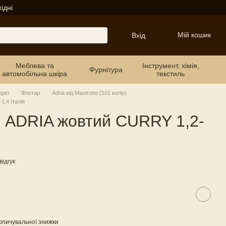
ідні
Мій кошик
Вхід
Меблева та
Інструмент, хімія,
Фурнітура
автомобільна шкіра
текстиль
ереї
Флотар
Adria від Mastrotto (101 колір)
,4 Італія
 ADRIA жовтий CURRY 1,2-
ідгук
опичувальної знижки