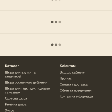
Каталог
Клієнтам
Шкіра для взуття та
Вхід до кабінету
галантереї
Про нас
Шкіра рослинного дублення
Оплата і доставка
Шкіра для підкладу, подошви
Обмін та повернення
та устілок
Контактна інформація
Одягова шкіра
Ремінна шкіра
Хутро