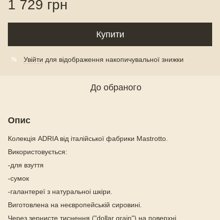
1 729 грн
Купити
Увійти
для відображення накопичувальної знижки
%
До обраного
Опис
Колекція ADRIA від італійської фабрики Mastrotto.
Використовується:
-для взуття
-сумок
-галантереї з натуральноі шкіри.
Виготовлена на неєвропейській сировині.
Через зернисте тиснення ("dollar grain") на поверхні