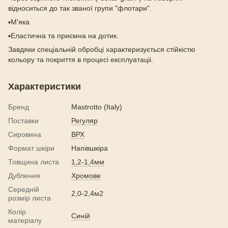
відноситься до так званої групи "флотари".
▪️М'яка
▪️Еластична та приємна на дотик.
Завдяки спеціальній обробці характеризується стійкістю
кольору та покриття в процесі експлуатаціі.
Характеристики
Бренд
Mastrotto (Italy)
Поставки
Регуляр
Сировина
ВРХ
Формат шкіри
Напівшкіра
Товщина листа
1,2-1,4мм
Дублення
Хромове
Середній
2,0-2,4м2
розмір листа
Колір
Синій
матеріалу