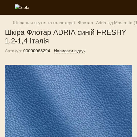
Шкіра для взуття та галантереї
Флотар
Adria від Mastrotto (
Шкіра Флотар ADRIA синій FRESHY
1,2-1,4 Італія
Артикул:
00000063294
Написати відгук