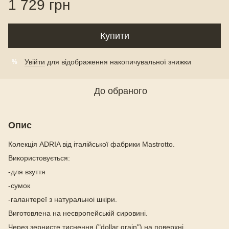
1 729 грн
Купити
Увійти
для відображення накопичувальної знижки
%
До обраного
Опис
Колекція ADRIA від італійської фабрики Mastrotto.
Використовується:
-для взуття
-сумок
-галантереї з натуральноі шкіри.
Виготовлена на неєвропейській сировині.
Через зернисте тиснення ("dollar grain") на поверхні