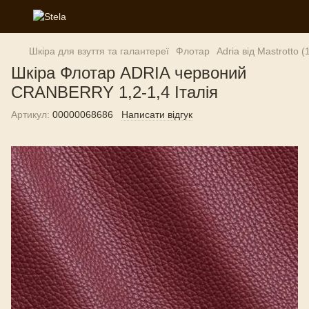
Шкіра для взуття та галантереї
Флотар
Adria від Mastrotto (
Шкіра Флотар ADRIA червоний
CRANBERRY 1,2-1,4 Італія
Артикул:
00000068686
Написати відгук