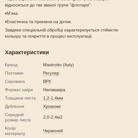
відноситься до так званої групи "флотари".
▪️М'яка
▪️Еластична та приємна на дотик.
Завдяки спеціальній обробці характеризується стійкістю
кольору та покриття в процесі експлуатаціі.
Характеристики
Бренд
Mastrotto (Italy)
Поставки
Регуляр
Сировина
ВРХ
Формат шкіри
Напівшкіра
Товщина листа
1,2-1,4мм
Дублення
Хромове
Середній
2,0-2,4м2
розмір листа
Колір
Червоний
матеріалу