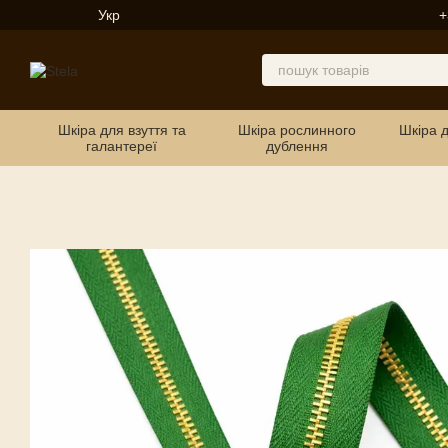
Перейти до основного контенту
Укр
+
Шкіра для взуття та
Шкіра рослинного
Шкіра 
галантереї
дублення