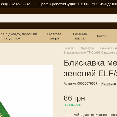
Графік роботи:
Будні:
10:00–17:00
Сб-Нд:
вих
380(68)232-32-32
для підкладу, подошви
Одягова
Ремінна
Хутро
та устілок
шкіра
шкіра
Головна
Фурнітура
Блискавки т
Блискавка метал Т5 CLASSIC рулонна з
Блискавка м
зелений ELF/
Артикул: 00000079567
Написати в
86 грн
В наявності
Увійти
для відображення нак
%