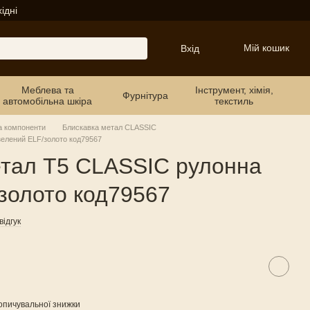
ідні
Мій кошик
Вхід
Меблева та
Інструмент, хімія,
Фурнітура
автомобільна шкіра
текстиль
а компоненти
Блискавка метал CLASSIC
елений ELF/золото код79567
етал Т5 CLASSIC рулонна
золото код79567
ідгук
опичувальної знижки