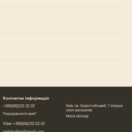
Контактна інформація
+380(68)232-32-32
Київ, пр. Берестейський, 7 (перша
лінія магазинів)
Передзвонити вам?
Мапа проїзду
Viber +380(68)232-32-32
stelaleather@gmail.com