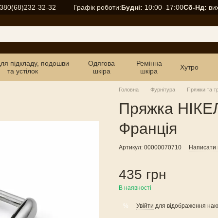
Графік роботи:
Будні:
10:00–17:00
Сб-Нд:
вих
380(68)232-32-32
для підкладу, подошви
Одягова
Ремінна
Хутро
та устілок
шкіра
шкіра
Головна
Фурнітура
Пряжки та т
Пряжка НІКЕ
Франція
Артикул: 00000070710
Написати в
435 грн
В наявності
Увійти
для відображення нак
%