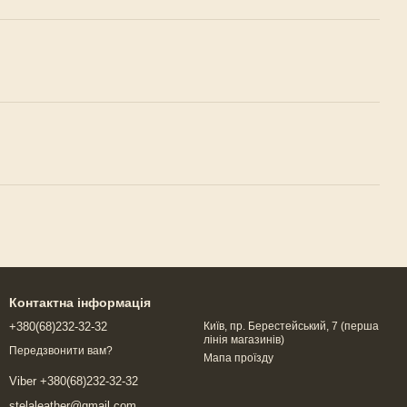
Контактна інформація
+380(68)232-32-32
Київ, пр. Берестейський, 7 (перша
лінія магазинів)
Передзвонити вам?
Мапа проїзду
Viber +380(68)232-32-32
stelaleather@gmail.com