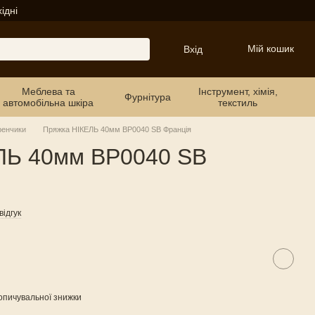
ідні
Мій кошик
Вхід
Меблева та
Інструмент, хімія,
Фурнітура
автомобільна шкіра
текстиль
ренчики
Пряжка НІКЕЛЬ 40мм BP0040 SB Франція
ЛЬ 40мм BP0040 SB
ідгук
опичувальної знижки