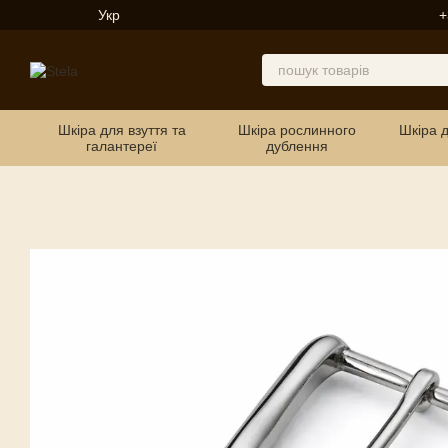
Перейти до основного контенту
Укр
+
Шкіра для взуття та
Шкіра рослинного
Шкіра 
галантереї
дублення