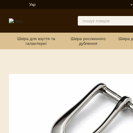
Перейти до основного контенту
Укр
+
Шкіра для взуття та
Шкіра рослинного
Шкіра 
галантереї
дублення