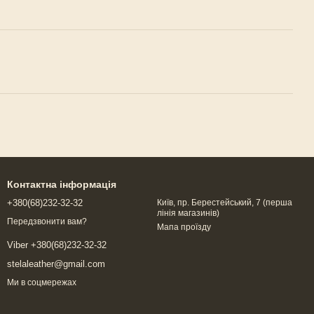
Контактна інформація
+380(68)232-32-32
Київ, пр. Берестейський, 7 (перша
лінія магазинів)
Передзвонити вам?
Мапа проїзду
Viber +380(68)232-32-32
stelaleather@gmail.com
Ми в соцмережах