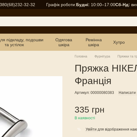
Графік роботи:
Будні:
10:00–17:00
Сб-Нд:
вих
380(68)232-32-32
для підкладу, подошви
Одягова
Ремінна
Хутро
та устілок
шкіра
шкіра
Головна
Фурнітура
Пряжки та т
Пряжка НІКЕ
Франція
Артикул: 00000080383
Написати в
335 грн
В наявності
Увійти
для відображення нак
%