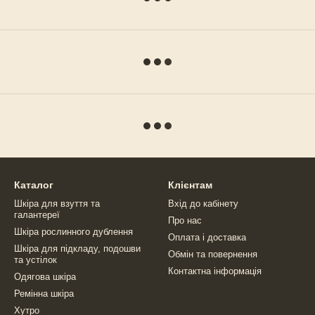
Каталог
Клієнтам
Шкіра для взуття та
Вхід до кабінету
галантереї
Про нас
Шкіра рослинного дублення
Оплата і доставка
Шкіра для підкладу, подошви
Обмін та повернення
та устілок
Контактна інформація
Одягова шкіра
Ремінна шкіра
Хутро