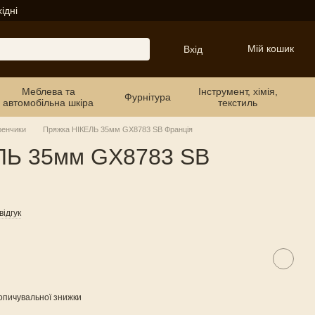
ідні
Мій кошик
Вхід
Меблева та
Інструмент, хімія,
Фурнітура
автомобільна шкіра
текстиль
ренчики
Пряжка НІКЕЛЬ 35мм GX8783 SB Франція
ЛЬ 35мм GX8783 SB
ідгук
опичувальної знижки