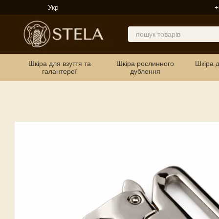
Перейти до основного контенту
Укр
+
Шкіра для взуття та
Шкіра рослинного
Шкіра 
галантереї
дублення