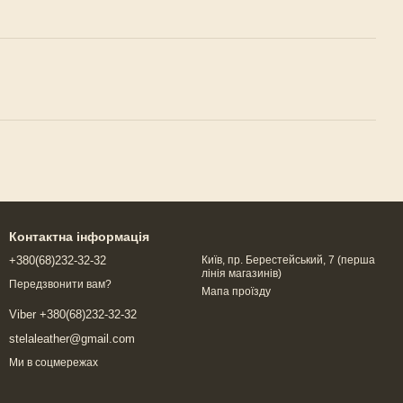
Контактна інформація
+380(68)232-32-32
Київ, пр. Берестейський, 7 (перша
лінія магазинів)
Передзвонити вам?
Мапа проїзду
Viber +380(68)232-32-32
stelaleather@gmail.com
Ми в соцмережах