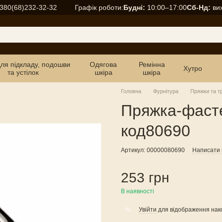
Графік роботи:
Будні:
10:00–17:00
Сб-Нд:
вих
380(68)232-32-32
для підкладу, подошви
Одягова
Ремінна
Хутро
та устілок
шкіра
шкіра
Головна
Фурнітура
Пряжки та т
Пряжка-фаст
код80690
Артикул: 00000080690
Написати в
253 грн
В наявності
Увійти
для відображення нак
%