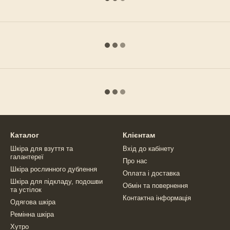
Каталог
Клієнтам
Шкіра для взуття та
Вхід до кабінету
галантереї
Про нас
Шкіра рослинного дублення
Оплата і доставка
Шкіра для підкладу, подошви
Обмін та повернення
та устілок
Контактна інформація
Одягова шкіра
Ремінна шкіра
Хутро