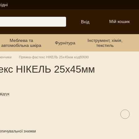
ідні
Мій кошик
Вхід
Меблева та
Інструмент, хімія,
Фурнітура
автомобільна шкіра
текстиль
ренчики
Пряжка-фастекс НІКЕЛЬ 25х45мм код80690
екс НІКЕЛЬ 25х45мм
ідгук
опичувальної знижки