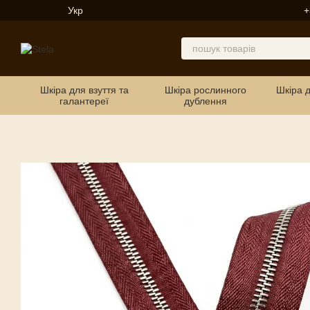
Перейти до основного контенту
Укр
+
Шкіра для взуття та
Шкіра рослинного
Шкіра 
галантереї
дублення