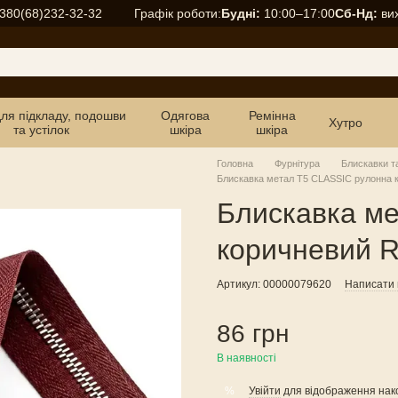
Графік роботи:
Будні:
10:00–17:00
Сб-Нд:
вих
380(68)232-32-32
для підкладу, подошви
Одягова
Ремінна
Хутро
та устілок
шкіра
шкіра
Головна
Фурнітура
Блискавки т
Блискавка метал Т5 CLASSIC рулонна 
Блискавка м
коричневий R
Артикул: 00000079620
Написати в
86 грн
В наявності
Увійти
для відображення нак
%