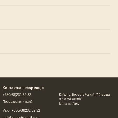
Контактна інформація
+380(68)232-32-32
Київ, пр. Берестейський, 7 (перша
лінія магазинів)
Передзвонити вам?
Мапа проїзду
Viber +380(68)232-32-32
stelaleather@gmail.com