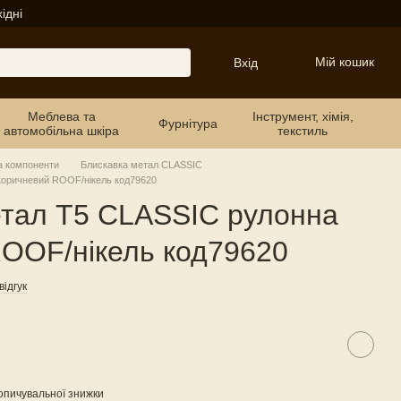
ідні
Мій кошик
Вхід
Меблева та
Інструмент, хімія,
Фурнітура
автомобільна шкіра
текстиль
а компоненти
Блискавка метал CLASSIC
коричневий ROOF/нікель код79620
етал Т5 CLASSIC рулонна
OOF/нікель код79620
ідгук
опичувальної знижки