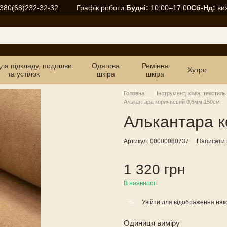
Графік роботи:
Будні:
10:00–17:00
Сб-Нд:
вих
380(68)232-32-32
для підкладу, подошви
Одягова
Ремінна
Хутро
та устілок
шкіра
шкіра
Головна
Інструмент, хімія, текстиль
Алькантара коричневий 0,6мм 150см
Алькантара к
Артикул: 00000080737
Написати в
1 320 грн
В наявності
Увійти
для відображення нак
%
Одиниця виміру