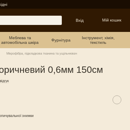
ідні
Мій кошик
Вхід
Меблева та
Інструмент, хімія,
Фурнітура
автомобільна шкіра
текстиль
Мікрофібра, підкладкова тканина та ущільнювач
оричневий 0,6мм 150см
ідгук
опичувальної знижки