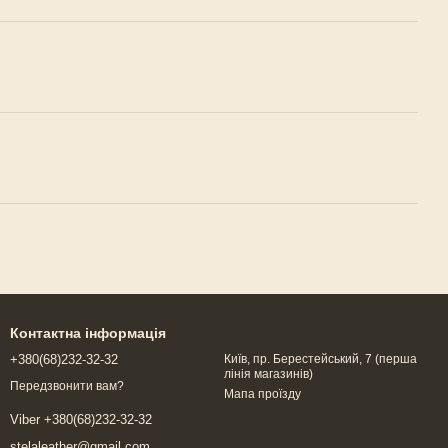
Контактна інформація
+380(68)232-32-32
Київ, пр. Берестейський, 7 (перша
лінія магазинів)
Передзвонити вам?
Мапа проїзду
Viber +380(68)232-32-32
stelaleather@gmail.com