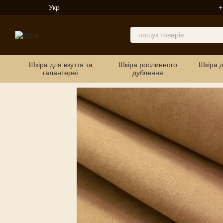
Перейти до основного контенту
Укр
+
Шкіра для взуття та
Шкіра рослинного
Шкіра 
галантереї
дублення