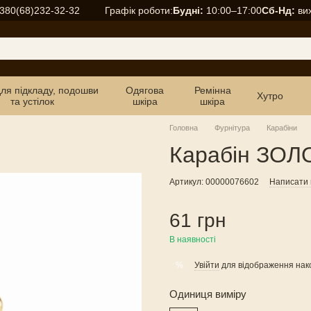
Графік роботи:
Будні:
10:00–17:00
Сб-Нд:
вих
380(68)232-32-32
для підкладу, подошви
Одягова
Ремінна
Хутро
та устілок
шкіра
шкіра
Головна
Фурнітура
Карабіни
Карабін ЗОЛ
Артикул: 00000076602
Написати в
61 грн
В наявності
Увійти
для відображення нак
%
Одиниця виміру