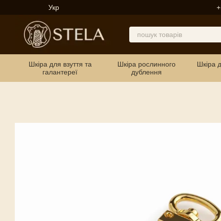
Перейти до основного контенту
Укр
+
Шкіра для взуття та
Шкіра рослинного
Шкіра 
галантереї
дублення