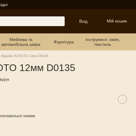
ідні
Мій кошик
Вхід
Меблева та
Інструмент, хімія,
Фурнітура
автомобільна шкіра
текстиль
Карабін ЗОЛОТО 12мм D0135
ОТО 12мм D0135
ідгук
опичувальної знижки