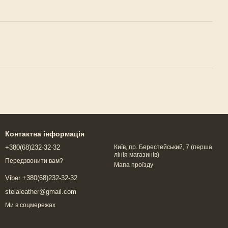
Контактна інформація
+380(68)232-32-32
Київ, пр. Берестейський, 7 (перша
лінія магазинів)
Передзвонити вам?
Мапа проїзду
Viber +380(68)232-32-32
stelaleather@gmail.com
Ми в соцмережах