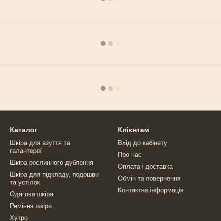
Каталог
Клієнтам
Шкіра для взуття та
Вхід до кабінету
галантереї
Про нас
Шкіра рослинного дублення
Оплата і доставка
Шкіра для підкладу, подошви
Обмін та повернення
та устілок
Контактна інформація
Одягова шкіра
Ремінна шкіра
Хутро