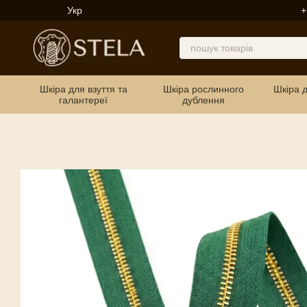
Перейти до основного контенту
Укр
+
Шкіра для взуття та
Шкіра рослинного
Шкіра 
галантереї
дублення