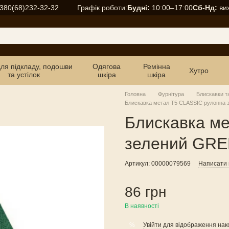
Графік роботи:
Будні:
10:00–17:00
Сб-Нд:
вих
380(68)232-32-32
для підкладу, подошви
Одягова
Ремінна
Хутро
та устілок
шкіра
шкіра
Головна
Фурнітура
Блискавки т
Блискавка метал Т5 CLASSIC рулонна 
Блискавка м
зелений GRE
Артикул: 00000079569
Написати в
86 грн
В наявності
Увійти
для відображення нак
%