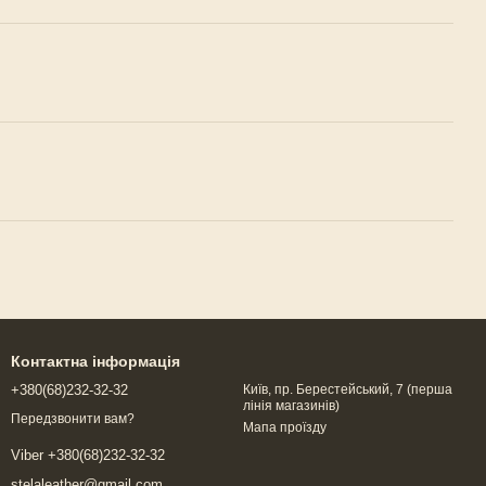
Контактна інформація
+380(68)232-32-32
Київ, пр. Берестейський, 7 (перша
лінія магазинів)
Передзвонити вам?
Мапа проїзду
Viber +380(68)232-32-32
stelaleather@gmail.com