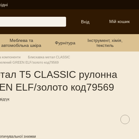
ідні
Мій кошик
Вхід
Меблева та
Інструмент, хімія,
Фурнітура
автомобільна шкіра
текстиль
а компоненти
Блискавка метал CLASSIC
зелений GREEN ELF/золото код79569
етал Т5 CLASSIC рулонна
EN ELF/золото код79569
ідгук
опичувальної знижки