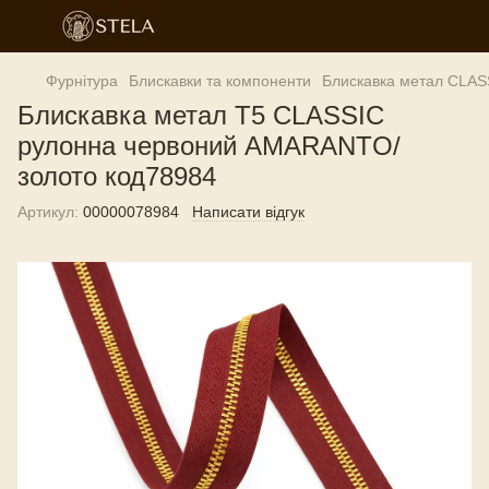
Фурнітура
Блискавки та компоненти
Блискавка метал CLAS
Блискавка метал Т5 CLASSIC
рулонна червоний AMARANTO/
золото код78984
Артикул:
00000078984
Написати відгук